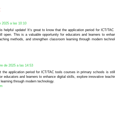
:
e 2025 a las 10:10
is helpful update! It’s great to know that the application period for ICT/TAC
ill open. This is a valuable opportunity for educators and learners to enhanc
eaching methods, and strengthen classroom learning through modern techno
re de 2025 a las 14:53
at the application period for ICT/TAC tools courses in primary schools is stil
for educators and learners to enhance digital skills, explore innovative teac
 learning through modern technology.
am