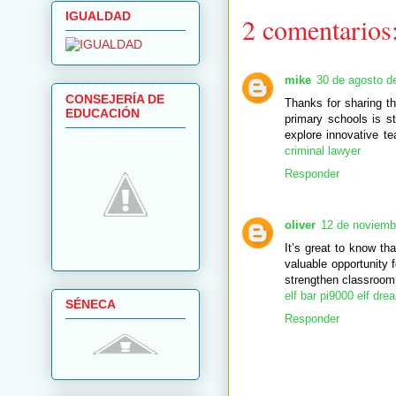
IGUALDAD
2 comentarios
mike
30 de agosto d
CONSEJERÍA DE
Thanks for sharing th
EDUCACIÓN
primary schools is st
explore innovative t
criminal lawyer
Responder
oliver
12 de noviemb
It’s great to know th
valuable opportunity 
strengthen classroom
elf bar pi9000 elf dre
SÉNECA
Responder