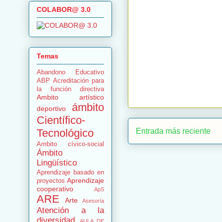
COLABOR@ 3.0
Temas
Abandono Educativo
ABP
Acreditación para
la función directiva
Ambito artístico
ámbito
deportivo
Científico-
Tecnológico
Entrada más reciente
Ambito cívico-social
Ámbito
Lingüístico
Aprendizaje basado en
Aprendizaje
proyectos
cooperativo
ApS
ARE
Arte
Asesoría
Atención a la
diversidad
AULA DE