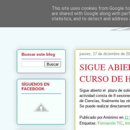
This site uses cookies from Google to 
are shared with Google along with per
statistics, and to detect and address 
jueves, 17 de diciembre de 2
Buscar este blog
SIGUE ABIE
CURSO DE 
SÍGUENOS EN
FACEBOOK
Sigue abierto el plazo de soli
actividad consta de 8 sesion
de Ciencias, finalmente las o
Se puede realizar directament
Publicado por
Anónimo
en
11:
Etiquetas:
Formación TIC
,
In