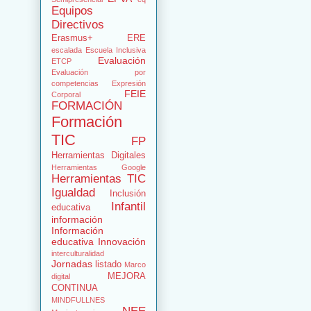
Equipos
Directivos
Erasmus+
ERE
escalada
Escuela Inclusiva
Evaluación
ETCP
Evaluación por
competencias
Expresión
FEIE
Corporal
FORMACIÓN
Formación
TIC
FP
Herramientas Digitales
Herramientas Google
Herramientas TIC
Igualdad
Inclusión
Infantil
educativa
información
Información
educativa
Innovación
interculturalidad
Jornadas
listado
Marco
MEJORA
digital
CONTINUA
MINDFULLNES