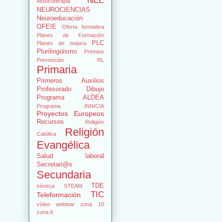
NEE
Musicoterapia
NEUROCIENCIAS
Neuroeducación
OFEIE
Oferta formativa
Planes de Formación
PLC
Planes de mejora
Plurilingüismo
Premios
Prevención RL
Primaria
Primeros Auxilios
Profesorado Dibujo
Programa ALDEA
Programa INNICIA
Proyectos Europeos
Recursos
Religión
Religión
Católica
Evangélica
Salud laboral
Secretari@s
Secundaria
TDE
séneca
STEAM
TIC
Teleformación
vídeo
webinar
zona 10
zona 6