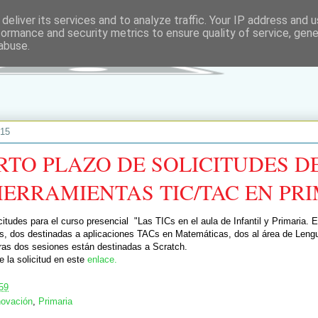
deliver its services and to analyze traffic. Your IP address and 
formance and security metrics to ensure quality of service, gen
abuse.
015
RTO PLAZO DE SOLICITUDES D
HERRAMIENTAS TIC/TAC EN PR
citudes para el curso presencial "Las TICs en el aula de Infantil y Primaria. E
es, dos destinadas a aplicaciones TACs en Matemáticas, dos al área de Lengu
tras dos sesiones están destinadas a Scratch.
e la solicitud en este
enlace.
59
novación
,
Primaria