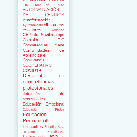
CINE
Aula del Futuro
AUTOEVALUACIÓN
DE CENTROS
Autoformación
bibliotecas
Ayuntamiento
escolares
Biodanza
CEP de Sevilla
ceps
Comisión TIC
Competencias clave
Comunidades de
Aprendizaje
Convivencia
COOPERATIVO
COVID19
Desarrollo de
competencias
profesionales
detección de
necesidades
Educación Emocional
Educación Física
Educación
Permanente
Encuentros
Enseñanza a
Distancia
Enseñanza
EPVA
Semipresencial
eq