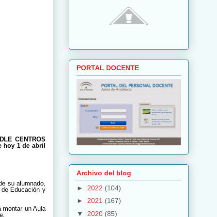
PORTAL DOCENTE
ODLE CENTROS
 hoy 1 de abril
Archivo del blog
 de su alumnado,
►
2022
(104)
a de Educación y
►
2021
(167)
a montar un Aula
▼
2020
(85)
e.