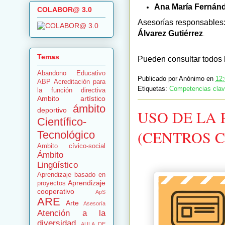
Ana María Fernánd
COLABOR@ 3.0
Asesorías responsables
Álvarez Gutiérrez
.
Temas
Pueden consultar todos lo
Abandono Educativo
Publicado por
Anónimo
en
12
ABP
Acreditación para
Etiquetas:
Competencias cla
la función directiva
Ambito artístico
ámbito
deportivo
USO DE LA
Científico-
(CENTROS 
Tecnológico
Ambito cívico-social
Ámbito
Lingüístico
Aprendizaje basado en
Aprendizaje
proyectos
cooperativo
ApS
ARE
Arte
Asesoría
Atención a la
diversidad
AULA DE