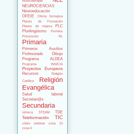
NEE
Musicoterapia
NEUROCIENCIAS
Neuroeducación
OFEIE
Oferta formativa
Planes de Formación
PLC
Planes de mejora
Plurilingüismo
Premios
Prevención RL
Primaria
Primeros Auxilios
Profesorado Dibujo
Programa ALDEA
Programa INNICIA
Proyectos Europeos
Recursos
Religión
Religión
Católica
Evangélica
Salud laboral
Secretari@s
Secundaria
TDE
séneca
STEAM
TIC
Teleformación
vídeo
webinar
zona 10
zona 6