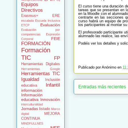
Equipos
El curso tiene una duración d
Directivos
tareas que se presentan en l
en la Moodle con el alumnado,
Erasmus+
ERE
centrarte en las secciones 
curso habrá un equipo de pro
escalada
Escuela Inclusiva
los participantes al montar su 
Evaluación
ETCP
Evaluación por
El profesorado participante u
competencias
Expresión
alumnado las realice, las env
FEIE
Corporal
FORMACIÓN
Podéis ver los detalles y soli
Formación
TIC
FP
Herramientas Digitales
Publicado por
Anónimo
en
11:
Herramientas Google
Herramientas TIC
Igualdad
Inclusión
Infantil
educativa
Entradas más recientes
información
Información
educativa
Innovación
interculturalidad
Jornadas
listado
Marco
MEJORA
digital
CONTINUA
MINDFULLNES