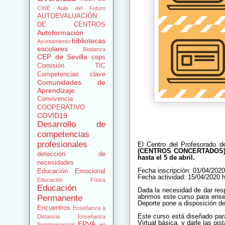
CINE
Aula del Futuro
AUTOEVALUACIÓN
DE CENTROS
Autoformación
bibliotecas
Ayuntamiento
escolares
Biodanza
CEP de Sevilla
ceps
Comisión TIC
Competencias clave
Comunidades de
Aprendizaje
Convivencia
COOPERATIVO
COVID19
Desarrollo de
competencias
profesionales
El Centro del Profesorado d
(CENTROS
CONCERTADOS
detección de
hasta el 5 de abril.
necesidades
Fecha inscripción: 01/04/202
Educación Emocional
Fecha actividad: 15/04/2020 
Educación Física
Educación
Dada la necesidad de dar res
abrimos este curso para ense
Permanente
Deporte pone a disposición de
Encuentros
Enseñanza a
Este curso está diseñado par
Distancia
Enseñanza
Virtual básica, y darle las p
EPVA
Semipresencial
eq