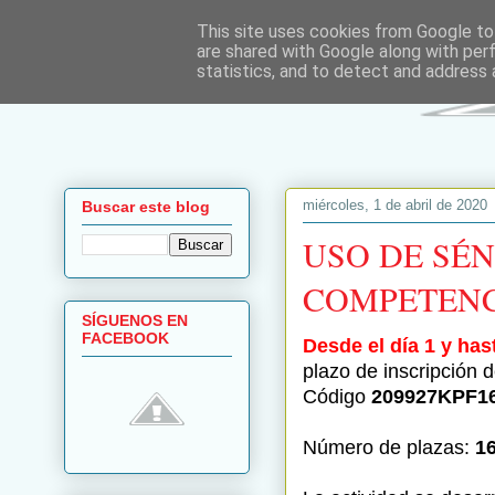
This site uses cookies from Google to 
are shared with Google along with per
statistics, and to detect and address 
miércoles, 1 de abril de 2020
Buscar este blog
USO DE SÉ
COMPETENC
SÍGUENOS EN
FACEBOOK
Desde el día 1 y hast
plazo de inscripció
Código
209927KPF16
Número de plazas:
16