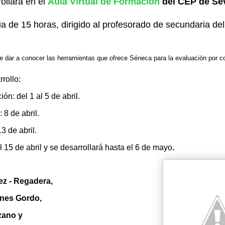
rollará en el
Aula Virtual de Formación
del CEP de Sev
ia de 15 horas, dirigido al profesorado de secundaria de
e dar a conocer las herramientas que ofrece Séneca para la evaluación por 
rollo:
ón: del 1 al 5 de abril.
 8 de abril.
13 de abril.
el 15 de abril y se desarrollará hasta el 6 de mayo
.
ez - Regadera,
anes Gordo,
zano y