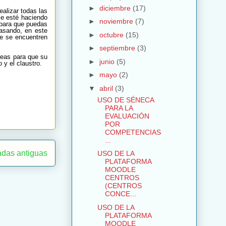
►
diciembre
(17)
ealizar todas las
se esté haciendo
►
noviembre
(7)
 para que puedas
pasando, en este
►
octubre
(15)
ue se encuentren
►
septiembre
(3)
areas para que su
►
junio
(5)
 y el claustro.
►
mayo
(2)
▼
abril
(3)
USO DE SÉNECA
PARA LA
EVALUACIÓN
POR
COMPETENCIAS
...
adas antiguas
USO DE LA
PLATAFORMA
MOODLE
CENTROS
(CENTROS
CONCE...
USO DE LA
PLATAFORMA
MOODLE