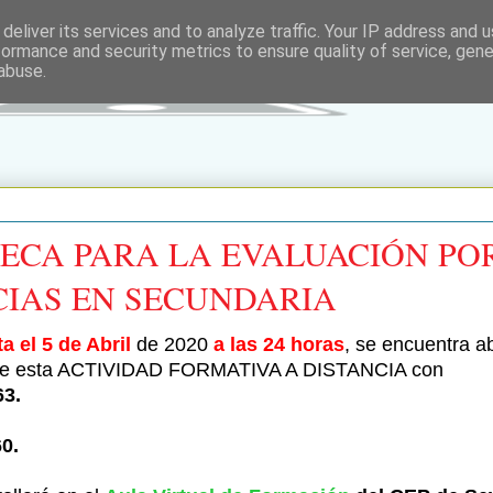
deliver its services and to analyze traffic. Your IP address and 
formance and security metrics to ensure quality of service, gen
abuse.
NECA PARA LA EVALUACIÓN PO
IAS EN SECUNDARIA
a el 5 de Abril
de 2020
a las 24 horas
, se encuentra ab
n de esta ACTIVIDAD FORMATIVA A DISTANCIA con
3.
0.