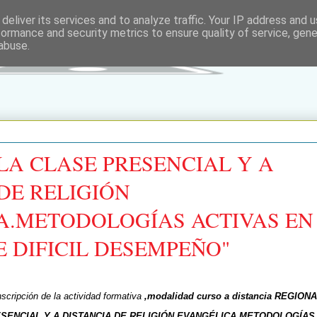
deliver its services and to analyze traffic. Your IP address and 
formance and security metrics to ensure quality of service, gen
abuse.
 LA CLASE PRESENCIAL Y A
DE RELIGIÓN
A.METODOLOGÍAS ACTIVAS EN
 DIFICIL DESEMPEÑO"
inscripción de la actividad formativa
,modalidad curso a distancia REGIO
ESENCIAL Y A DISTANCIA DE RELIGIÓN EVANGÉLICA.METODOLOGÍAS