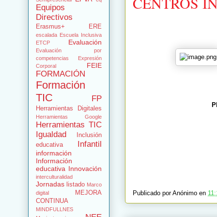
CENTROS INI
Equipos
Directivos
Erasmus+
ERE
escalada
Escuela Inclusiva
Evaluación
ETCP
Evaluación por
competencias
Expresión
FEIE
Corporal
FORMACIÓN
Formación
TIC
FP
PL
Herramientas Digitales
Herramientas Google
Herramientas TIC
Igualdad
Inclusión
Infantil
educativa
información
Información
educativa
Innovación
interculturalidad
Jornadas
listado
Marco
MEJORA
Publicado por
Anónimo
en
11:
digital
CONTINUA
MINDFULLNES