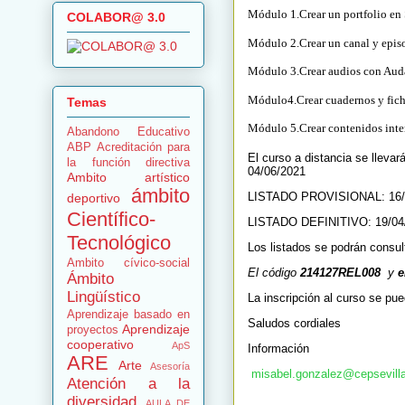
Módulo 1.Crear un portfolio en 
COLABOR@ 3.0
Módulo 2.Crear un canal y episo
Módulo 3.Crear audios con Aud
Módulo4.Crear cuadernos y ficha
Temas
Módulo 5.Crear contenidos inter
Abandono Educativo
ABP
Acreditación para
El curso a distancia se llevar
la función directiva
04/06/2021
Ambito artístico
ámbito
LISTADO PROVISIONAL: 16/
deportivo
Científico-
LISTADO DEFINITIVO: 19/0
Tecnológico
Los listados se podrán consul
Ambito cívico-social
El código
214127REL008
y
e
Ámbito
Lingüístico
La inscripción al curso se pue
Aprendizaje basado en
Saludos cordiales
Aprendizaje
proyectos
cooperativo
ApS
Información
ARE
Arte
Asesoría
misabel.gonzalez
@
cepsevill
Atención a la
diversidad
AULA DE