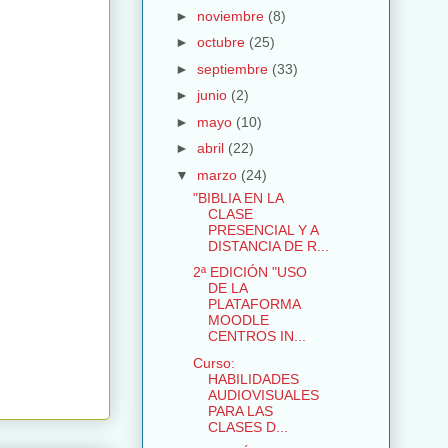
►
noviembre
(8)
►
octubre
(25)
►
septiembre
(33)
►
junio
(2)
►
mayo
(10)
►
abril
(22)
▼
marzo
(24)
"BIBLIA EN LA
CLASE
PRESENCIAL Y A
DISTANCIA DE R...
2ª EDICIÓN "USO
DE LA
PLATAFORMA
MOODLE
CENTROS IN...
Curso:
HABILIDADES
AUDIOVISUALES
PARA LAS
CLASES D...