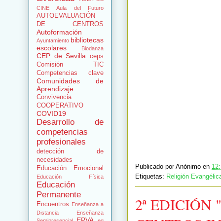
CINE
Aula del Futuro
AUTOEVALUACIÓN
DE CENTROS
Autoformación
bibliotecas
Ayuntamiento
escolares
Biodanza
CEP de Sevilla
ceps
Comisión TIC
Competencias clave
Comunidades de
Aprendizaje
Convivencia
COOPERATIVO
COVID19
Desarrollo de
competencias
profesionales
detección de
necesidades
Publicado por
Anónimo
en
12
Educación Emocional
Etiquetas:
Religión Evangélic
Educación Física
Educación
Permanente
2ª EDICIÓN
Encuentros
Enseñanza a
Distancia
Enseñanza
EPVA
Semipresencial
eq