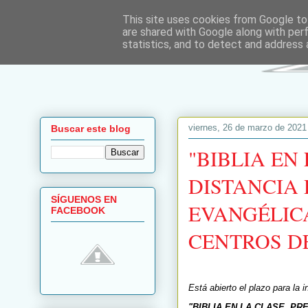
This site uses cookies from Google to 
are shared with Google along with per
statistics, and to detect and address 
viernes, 26 de marzo de 2021
Buscar este blog
"BIBLIA EN
DISTANCIA 
SÍGUENOS EN
EVANGÉLIC
FACEBOOK
CENTROS DE
Está abierto el plazo para la 
"BIBLIA EN LA CLASE PR