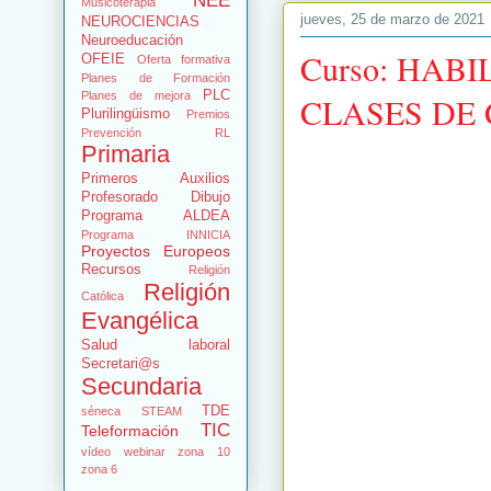
NEE
Musicoterapia
jueves, 25 de marzo de 2021
NEUROCIENCIAS
Neuroeducación
Curso: HAB
OFEIE
Oferta formativa
Planes de Formación
PLC
Planes de mejora
CLASES DE
Plurilingüismo
Premios
Prevención RL
Primaria
Primeros Auxilios
Profesorado Dibujo
Programa ALDEA
Programa INNICIA
Proyectos Europeos
Recursos
Religión
Religión
Católica
Evangélica
Salud laboral
Secretari@s
Secundaria
TDE
séneca
STEAM
TIC
Teleformación
vídeo
webinar
zona 10
zona 6