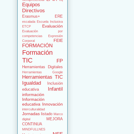
Equipos
Directivos
Erasmus+
ERE
escalada
Escuela Inclusiva
Evaluación
ETCP
Evaluación por
competencias
Expresión
FEIE
Corporal
FORMACIÓN
Formación
TIC
FP
Herramientas Digitales
Herramientas Google
Herramientas TIC
Igualdad
Inclusión
Infantil
educativa
información
Información
educativa
Innovación
interculturalidad
Jornadas
listado
Marco
MEJORA
digital
CONTINUA
MINDFULLNES