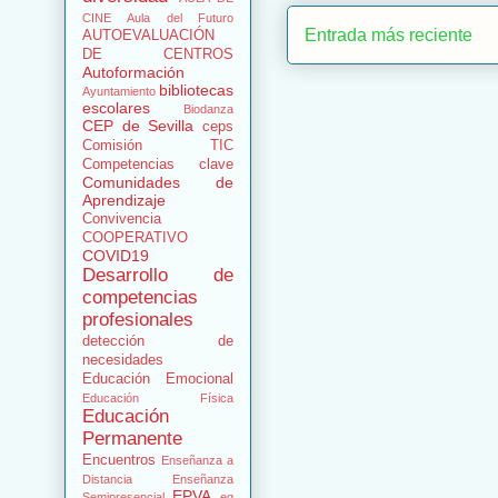
CINE
Aula del Futuro
Entrada más reciente
AUTOEVALUACIÓN
DE CENTROS
Autoformación
bibliotecas
Ayuntamiento
escolares
Biodanza
CEP de Sevilla
ceps
Comisión TIC
Competencias clave
Comunidades de
Aprendizaje
Convivencia
COOPERATIVO
COVID19
Desarrollo de
competencias
profesionales
detección de
necesidades
Educación Emocional
Educación Física
Educación
Permanente
Encuentros
Enseñanza a
Distancia
Enseñanza
EPVA
Semipresencial
eq