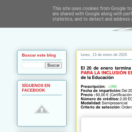
This site uses cookies from Google to 
are shared with Google along with per
statistics, and to detect and address 
lunes, 13 de enero de 2020
Buscar este blog
El 20 de enero termin
PARA LA INCLUSIÓN ED
de la Educación
SÍGUENOS EN
Prescripción:
LINK
FACEBOOK
Fecha de impartición:
Del 20
Precio :
60,00 € (Certificación 
Número de créditos:
2,00 E
Modalidad:
Semipresencial
Criterio de selección
: Orden