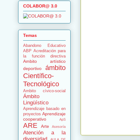
COLABOR@ 3.0
Temas
Abandono Educativo
ABP
Acreditación para
la función directiva
Ambito artístico
ámbito
deportivo
Científico-
Tecnológico
Ambito cívico-social
Ámbito
Lingüístico
Aprendizaje basado en
Aprendizaje
proyectos
cooperativo
ApS
ARE
Arte
Asesoría
Atención a la
diversidad
AULA DE