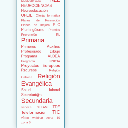
NEE
Musicoterapia
NEUROCIENCIAS
Neuroeducación
OFEIE
Oferta formativa
Planes de Formación
PLC
Planes de mejora
Plurilingüismo
Premios
Prevención RL
Primaria
Primeros Auxilios
Profesorado Dibujo
Programa ALDEA
Programa INNICIA
Proyectos Europeos
Recursos
Religión
Religión
Católica
Evangélica
Salud laboral
Secretari@s
Secundaria
TDE
séneca
STEAM
TIC
Teleformación
vídeo
webinar
zona 10
zona 6