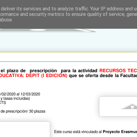
deliver its services and to analyze traffic. Your IP address and 
formance and security metrics to ensure quality of service, gen
abuse.
a el plazo de prescripción
para la actividad
RECURSOS TE
UCATIVA: DEPIT (I EDICIÓN)
que se oferta desde la Faculta
/02/2020 al 12/03/2020
y tasas incluidas)
CTS
 de prescripción/ 30 plazas
Este curso está vinculado al
Proyecto Erasmu