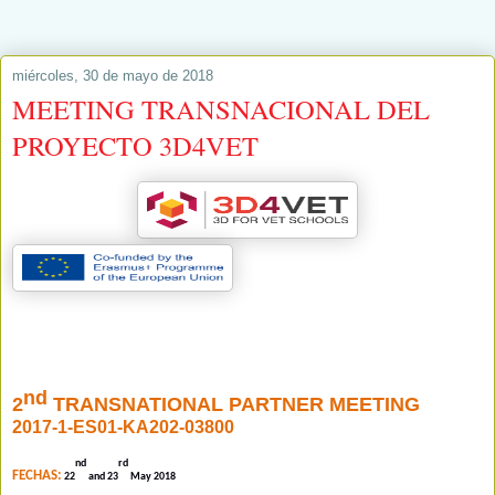
miércoles, 30 de mayo de 2018
MEETING TRANSNACIONAL DEL
PROYECTO 3D4VET
nd
2
TRANSNATIONAL PARTNER MEETING
2017‐1‐ES01‐KA202‐03800
nd
rd
FECHAS
:
22
and 23
May 2018