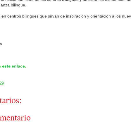
ñanza bilingüe.
en centros bilingües que sirvan de inspiración y orientación a los nue
na
n este enlace.
:29
arios:
omentario