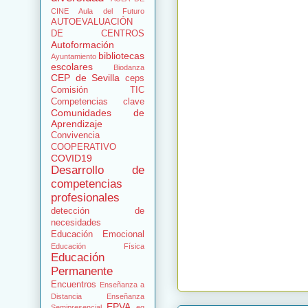
CINE
Aula del Futuro
AUTOEVALUACIÓN
DE CENTROS
Autoformación
bibliotecas
Ayuntamiento
escolares
Biodanza
CEP de Sevilla
ceps
Comisión TIC
Competencias clave
Comunidades de
Aprendizaje
Convivencia
COOPERATIVO
COVID19
Desarrollo de
competencias
profesionales
detección de
necesidades
Educación Emocional
Educación Física
Educación
Permanente
Encuentros
Enseñanza a
Distancia
Enseñanza
EPVA
Semipresencial
eq