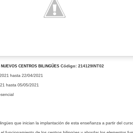
Código:
214129INT02
A NUEVOS CENTROS BILINGÜES
2021 hasta 22/04/2021
21 hasta 05/05/2021
sencial
ingües que inician la implantación de esta enseñanza a partir del curs
el funcionamiento de los centros bilingües y abordar los elementos f