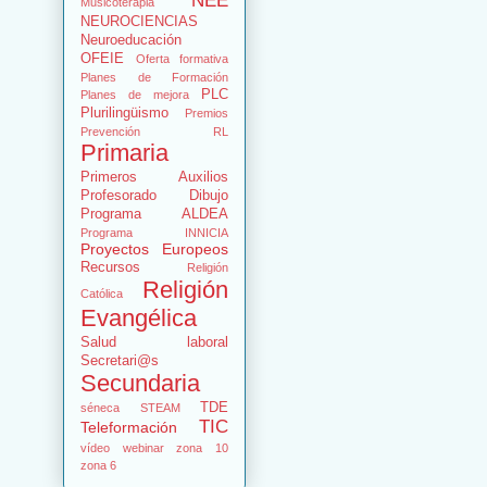
NEE
Musicoterapia
NEUROCIENCIAS
Neuroeducación
OFEIE
Oferta formativa
Planes de Formación
PLC
Planes de mejora
Plurilingüismo
Premios
Prevención RL
Primaria
Primeros Auxilios
Profesorado Dibujo
Programa ALDEA
Programa INNICIA
Proyectos Europeos
Recursos
Religión
Religión
Católica
Evangélica
Salud laboral
Secretari@s
Secundaria
TDE
séneca
STEAM
TIC
Teleformación
vídeo
webinar
zona 10
zona 6