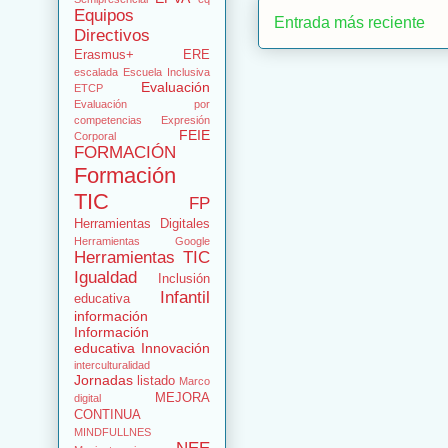
Equipos
Entrada más reciente
Directivos
Erasmus+
ERE
escalada
Escuela Inclusiva
Evaluación
ETCP
Evaluación por
competencias
Expresión
FEIE
Corporal
FORMACIÓN
Formación
TIC
FP
Herramientas Digitales
Herramientas Google
Herramientas TIC
Igualdad
Inclusión
Infantil
educativa
información
Información
educativa
Innovación
interculturalidad
Jornadas
listado
Marco
MEJORA
digital
CONTINUA
MINDFULLNES