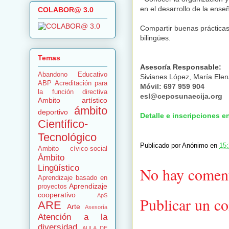
en el desarrollo de la ense
COLABOR@ 3.0
Compartir buenas prácticas 
bilingües.
Temas
Asesor/a Responsable:
Abandono Educativo
Sivianes López, María Ele
ABP
Acreditación para
Móvil:
697 959 904
la función directiva
esl@ceposunaecija.org
Ambito artístico
ámbito
deportivo
Detalle e inscripciones e
Científico-
Tecnológico
Publicado por
Anónimo
en
15
Ambito cívico-social
Ámbito
Lingüístico
No hay coment
Aprendizaje basado en
Aprendizaje
proyectos
cooperativo
ApS
Publicar un c
ARE
Arte
Asesoría
Atención a la
diversidad
AULA DE