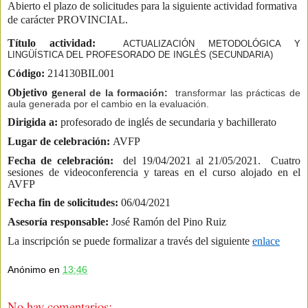
Abierto el plazo de solicitudes para la siguiente actividad formativa
de carácter PROVINCIAL.
Título actividad:
ACTUALIZACIÓN METODOLÓGICA Y
LINGÜÍSTICA DEL PROFESORADO DE INGLÉS (SECUNDARIA)
Código:
214130BIL001
Objetivo g
eneral de la formación:
transformar las prácticas de
aula generada por el cambio en la evaluación.
Dirigida a:
profesorado de inglés de secundaria y bachillerato
Lugar de celebración:
AVFP
Fecha de celebración:
del 19/04/2021 al 21/05/2021. Cuatro
sesiones de videoconferencia y tareas en el curso alojado en el
AVFP
Fecha fin de solicitudes:
06/04/2021
Asesoría responsable:
José Ramón del Pino Ruiz
La inscripción se puede formalizar a través del siguiente
enlace
Anónimo
en
13:46
No hay comentarios: