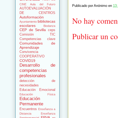
CINE
Aula del Futuro
Publicado por
Anónimo
en
13
AUTOEVALUACIÓN
DE CENTROS
Autoformación
No hay coment
bibliotecas
Ayuntamiento
escolares
Biodanza
CEP de Sevilla
ceps
Publicar un c
Comisión TIC
Competencias clave
Comunidades de
Aprendizaje
Convivencia
COOPERATIVO
COVID19
Desarrollo de
competencias
profesionales
detección de
necesidades
Educación Emocional
Educación Física
Educación
Permanente
Encuentros
Enseñanza a
Distancia
Enseñanza
EPVA
Semipresencial
eq