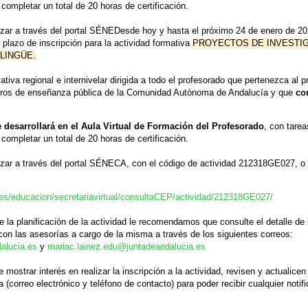
completar un total de 20 horas de certificación.
izar a través del portal SÉNEDesde hoy y hasta el próximo 24 de enero de 20
l plazo de inscripción para la actividad formativa
PROYECTOS DE INVESTIG
LINGÜE.
ativa regional e internivelar dirigida a todo el profesorado que pertenezca al 
centros de enseñanza pública de la Comunidad Autónoma de Andalucía y que
co
e desarrollará en el Aula Virtual de Formación del Profesorado
, con tarea
completar un total de 20 horas de certificación.
izar a través del portal SÉNECA, con el código de actividad 212318GE027, o 
es/educacion/
secretariavirtual/consultaCEP/
actividad/212318GE027/
 la planificación de la actividad le recomendamos que consulte el detalle de l
on las asesorías a cargo de la misma a través de los siguientes correos:
alucia.es
y
mariac.lainez.edu@
juntadeandalucia.es
ostrar interés en realizar la inscripción a la actividad, revisen y actualicen
 (correo electrónico y teléfono de contacto) para poder recibir cualquier notif