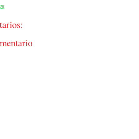
:26
arios:
omentario