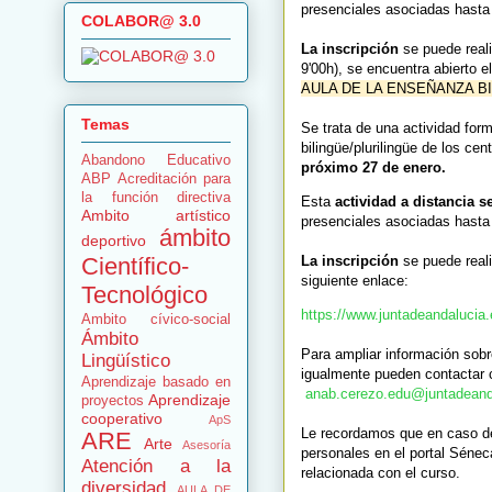
presenciales asociadas hasta 
COLABOR@ 3.0
La inscripción
se puede real
9'00h), se encuentra abierto e
AULA DE LA ENSEÑANZA BI
Temas
Se trata de una actividad form
bilingüe/plurilingüe de los 
Abandono Educativo
próximo 27 de enero.
ABP
Acreditación para
la función directiva
Esta
actividad a distancia s
Ambito artístico
presenciales asociadas hasta 
ámbito
deportivo
Científico-
La inscripción
se puede real
siguiente enlace:
Tecnológico
https://www.juntadeandalucia.
Ambito cívico-social
Ámbito
Para ampliar información sobre
Lingüístico
igualmente pueden contactar c
Aprendizaje basado en
anab.cerezo.edu@
juntadeand
Aprendizaje
proyectos
cooperativo
ApS
Le recordamos que en caso de m
ARE
Arte
Asesoría
personales en el portal Séneca
Atención a la
relacionada con el curso.
diversidad
AULA DE