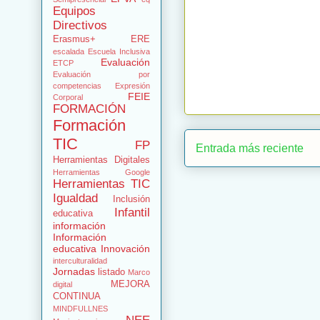
Equipos
Directivos
Erasmus+
ERE
escalada
Escuela Inclusiva
Evaluación
ETCP
Evaluación por
competencias
Expresión
FEIE
Corporal
FORMACIÓN
Formación
TIC
FP
Entrada más reciente
Herramientas Digitales
Herramientas Google
Herramientas TIC
Igualdad
Inclusión
Infantil
educativa
información
Información
educativa
Innovación
interculturalidad
Jornadas
listado
Marco
MEJORA
digital
CONTINUA
MINDFULLNES