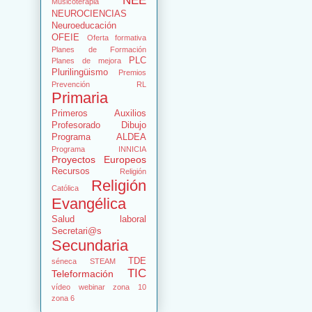
NEE
Musicoterapia
NEUROCIENCIAS
Neuroeducación
OFEIE
Oferta formativa
Planes de Formación
PLC
Planes de mejora
Plurilingüismo
Premios
Prevención RL
Primaria
Primeros Auxilios
Profesorado Dibujo
Programa ALDEA
Programa INNICIA
Proyectos Europeos
Recursos
Religión
Religión
Católica
Evangélica
Salud laboral
Secretari@s
Secundaria
TDE
séneca
STEAM
TIC
Teleformación
vídeo
webinar
zona 10
zona 6