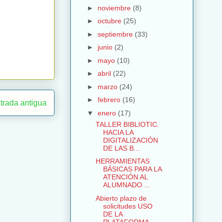
►
noviembre
(8)
►
octubre
(25)
►
septiembre
(33)
►
junio
(2)
►
mayo
(10)
►
abril
(22)
►
marzo
(24)
►
febrero
(16)
trada antigua
▼
enero
(17)
TALLER BIBLIOTIC.
HACIA LA
DIGITALIZACIÓN
DE LAS B...
HERRAMIENTAS
BÁSICAS PARA LA
ATENCIÓN AL
ALUMNADO ...
Abierto plazo de
solicitudes USO
DE LA
PLATAFORMA ...