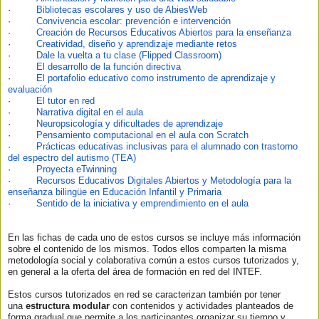
·
Bibliotecas escolares y uso de AbiesWeb
·
Convivencia escolar: prevención e intervención
·
Creación de Recursos Educativos Abiertos para la enseñanza
·
Creatividad, diseño y aprendizaje mediante retos
·
Dale la vuelta a tu clase (Flipped Classroom)
·
El desarrollo de la función directiva
·
El portafolio educativo como instrumento de aprendizaje y
evaluación
·
El tutor en red
·
Narrativa digital en el aula
·
Neuropsicología y dificultades de aprendizaje
·
Pensamiento computacional en el aula con Scratch
·
Prácticas educativas inclusivas para el alumnado con trastorno
del espectro del autismo (TEA)
·
Proyecta eTwinning
·
Recursos Educativos Digitales Abiertos y Metodología para la
enseñanza bilingüe en Educación Infantil y Primaria
·
Sentido de la iniciativa y emprendimiento en el aula
En las fichas de cada uno de estos cursos se incluye más información
sobre el contenido de los mismos. Todos ellos comparten la misma
metodología social y colaborativa común a estos cursos tutorizados y,
en general a la oferta del área de formación en red del INTEF.
Estos cursos tutorizados en red se caracterizan también por tener
una
estructura modular
con contenidos y actividades planteados de
forma gradual que permite a los participantes organizar su tiempo y