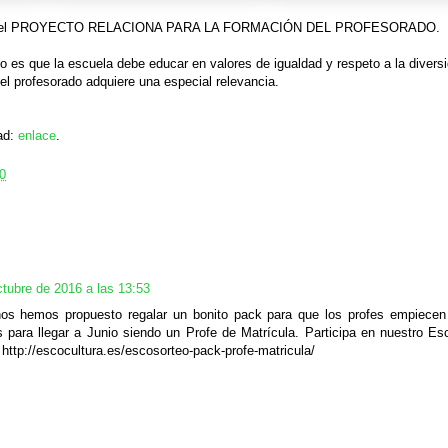
udes del PROYECTO RELACIONA PARA LA FORMACIÓN DEL PROFESORADO.
jo es que la escuela debe educar en valores de igualdad y respeto a la divers
el profesorado adquiere una especial relevancia.
dad:
enlace
.
0
ctubre de 2016 a las 13:53
os hemos propuesto regalar un bonito pack para que los profes empiecen 
s para llegar a Junio siendo un Profe de Matrícula. Participa en nuestro E
 http://escocultura.es/escosorteo-pack-profe-matricula/