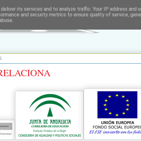
deliver its services and to analyze traffic. Your IP address and 
formance and security metrics to ensure quality of service, gen
abuse.
6
RELACIONA