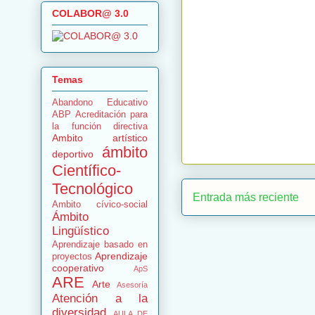
COLABOR@ 3.0
Temas
Abandono Educativo
ABP
Acreditación para
la función directiva
Ambito artístico
ámbito
deportivo
Científico-
Tecnológico
Entrada más reciente
Ambito cívico-social
Ámbito
Lingüístico
Aprendizaje basado en
Aprendizaje
proyectos
cooperativo
ApS
ARE
Arte
Asesoría
Atención a la
diversidad
AULA DE