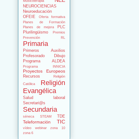
NEE
Musicoterapia
NEUROCIENCIAS
Neuroeducación
OFEIE
Oferta formativa
Planes de Formación
PLC
Planes de mejora
Plurilingüismo
Premios
Prevención RL
Primaria
Primeros Auxilios
Profesorado Dibujo
Programa ALDEA
Programa INNICIA
Proyectos Europeos
Recursos
Religión
Religión
Católica
Evangélica
Salud laboral
Secretari@s
Secundaria
TDE
séneca
STEAM
TIC
Teleformación
vídeo
webinar
zona 10
zona 6