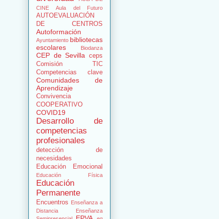
CINE
Aula del Futuro
AUTOEVALUACIÓN
DE CENTROS
Autoformación
bibliotecas
Ayuntamiento
escolares
Biodanza
CEP de Sevilla
ceps
Comisión TIC
Competencias clave
Comunidades de
Aprendizaje
Convivencia
COOPERATIVO
COVID19
Desarrollo de
competencias
profesionales
detección de
necesidades
Educación Emocional
Educación Física
Educación
Permanente
Encuentros
Enseñanza a
Distancia
Enseñanza
EPVA
Semipresencial
eq