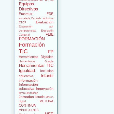
Equipos
Directivos
Erasmus+
ERE
escalada
Escuela Inclusiva
Evaluación
ETCP
Evaluación por
competencias
Expresión
FEIE
Corporal
FORMACIÓN
Formación
TIC
FP
Herramientas Digitales
Herramientas Google
Herramientas TIC
Igualdad
Inclusión
Infantil
educativa
información
Información
educativa
Innovación
interculturalidad
Jornadas
listado
Marco
MEJORA
digital
CONTINUA
MINDFULLNES