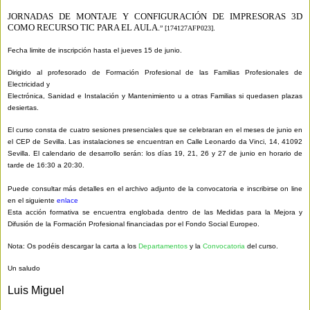
JORNADAS DE MONTAJE Y CONFIGURACIÓN DE IMPRESORAS 3D
COMO RECURSO TIC PARA EL AULA.
” [1
7
4127AFP0
2
3
]
.
Fecha limite de inscripción hasta
el
jueves
15
de
junio
.
Dirigido al profesorado de Formación Profesional de las Familias Profesionales de
Electricidad y
Electrónica, Sanidad e Instalación y Mantenimiento u a otras Familias si quedasen plazas
desiertas.
El curso consta de
cuatro
sesiones presencial
es
que se celebraran en
e
l meses de junio en
el
CEP de Sevilla
.
Las
instalaciones se encuentran en
Calle Leonardo da Vinci, 14, 41092
Sevilla.
El calendario de desarrollo serán:
los días 1
9
,
2
1,
26
y 2
7
de junio en horario de
tarde de 16:30 a 20:30.
Puede consultar más detalles en el archivo adjunto de la convocatoria e inscribirse on line
en el siguiente
enlace
Esta acción formativa se encuentra englobada dentro de las Medidas para la Mejora y
Difusión de la Formación Profesional financiadas por el Fondo Social Europeo.
Nota: Os podéis descargar la carta a los
Departamentos
y la
Convocatoria
del curso.
Un saludo
Luis Miguel